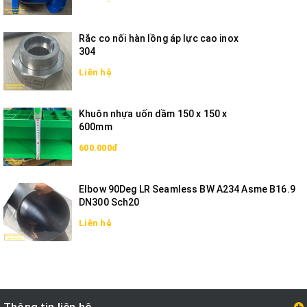
Rắc co nối hàn lồng áp lực cao inox
304
Liên hệ
Khuôn nhựa uốn dầm 150 x 150 x
600mm
600.000đ
Elbow 90Deg LR Seamless BW A234 Asme B16.9
DN300 Sch20
Liên hệ
Thông tin liên hệ