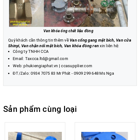
Van khóa ống chất liệu đồng
Quý khách cần thông tin thêm về
Van cổng gang mặt bích, Van cửa
Shinyi, Van chặn nối mặt bích
,
Van khóa đồng ren
xin liên hệ:
Công ty TNHH CCA
Email: Taxcca.ltd@gmail.com
Web:
phukiengiaphat.vn
|
ccasupplier.com
ĐT/Zalo:
0934 7075 83
Mr Phát - 0909 299 648 Ms Nga
Sản phẩm cùng loại