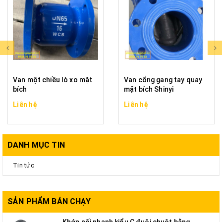
Van một chiều lò xo mặt
Van cổng gang tay quay
bích
mặt bích Shinyi
Liên hệ
Liên hệ
DANH MỤC TIN
Tin tức
SẢN PHẨM BÁN CHẠY
Khớp nối nhanh kiểu C đuôi chuột bằng...