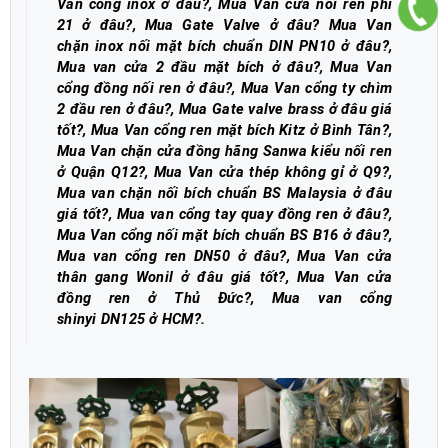
Van cổng inox ở đâu?, Mua Van cửa nối ren phi
21 ở đâu?, Mua Gate Valve ở đâu? Mua Van
chặn inox nối mặt bích chuẩn DIN PN10 ở đâu?,
Mua van cửa 2 đầu mặt bích ở đâu?
,
Mua Van
cổng đồng nối ren ở đâu?, Mua Van cổng ty chìm
2 đầu ren ở đâu?, Mua Gate valve brass ở đâu giá
tốt?
,
Mua Van cổng ren mặt bích Kitz ở Bình Tân?
,
Mua Van chặn cửa đồng hãng Sanwa kiểu nối ren
ở Quận Q12?
,
Mua Van cửa thép không gỉ ở Q9?,
Mua van chặn nối bích chuẩn BS Malaysia ở đâu
giá tốt?
,
Mua van cổng tay quay đồng ren ở đâu?,
Mua Van cổng nối mặt bích chuẩn BS B16 ở đâu?,
Mua van cổng ren DN50 ở đâu?, Mua Van cửa
thân gang Wonil ở đâu giá tốt?, Mua Van cửa
đồng ren ở Thủ Đức?, Mua van cổng
shinyi DN125 ở HCM?
.