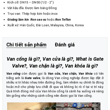
Kích cỡ: DN15 – DN50 (1/2 - 2")
Vật liệu đĩa: Được làm bằng Đồng
Trục van: Thép hợp kim hoặc inox
Gioăng làm kín
:
Ron cao su
hoặc
Ron Teflon
Xuất xứ: Hàn Quốc, Đài Loan, Malaysia, China, Korea
Chi tiết sản phẩm
Đánh giá
Van cổng là gì?, Van cửa là gì?, What is Gate
Valve?, Van chặn là gì?, Van khóa là gì?
Van cổng
còn được gọi là
Van cửa, Van chặn, Van khóa
có tên
tiếng anh là
Gate valve
, là dòng Van công nghiệp được lắp đặt ở
nhiều vị trí khác nhau trên đường ống, làm nhiệm vụ chính là đóng
hoặc mở cho phép lưu chất đi qua và không bị rò rỉ tại vị trí này.
Quá trình đóng mở của Van khóa cổng là cánh hạ xuống và nâng
lên giống như những cánh cổng nên được gọi là Van cổng.