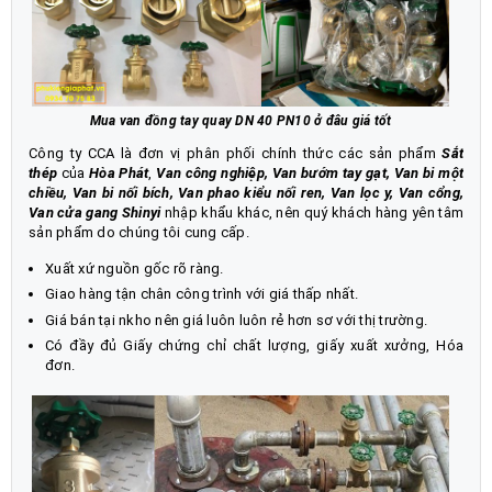
Mua van đồng tay quay DN 40 PN10 ở đâu giá tốt
Công ty CCA là đơn vị phân phối chính thức các sản phẩm
Sắt
thép
của
Hòa Phát
,
Van công nghiệp
,
Van bướm tay gạt
,
Van bi một
chiều
,
Van bi nối bích
,
Van phao kiểu nối ren
,
Van lọc y,
Van cổng,
Van cửa gang Shinyi
nhập khẩu khác, nên quý khách hàng yên tâm
sản phẩm do chúng tôi cung cấp.
Xuất xứ nguồn gốc rõ ràng.
Giao hàng tận chân công trình với giá thấp nhất.
Giá bán tại nkho nên giá luôn luôn rẻ hơn sơ với thị trường.
Có đầy đủ Giấy chứng chỉ chất lượng, giấy xuất xưởng, Hóa
đơn.