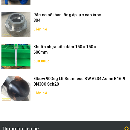
Rắc co nối hàn lồng áp lực cao inox
304
Liên hệ
Khuôn nhựa uốn dầm 150 x 150 x
600mm
600.000đ
Elbow 90Deg LR Seamless BW A234 Asme B16.9
DN300 Sch20
Liên hệ
Thông tin liên hệ