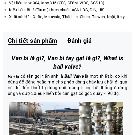
Vật liệu: Inox 304, Inox 316 (CF8, CF8M, WBC, SCS13).
Kiểu kết nối: 2 đầu mặt bích chuẩn ASNI, BS, DIN, JIS.
Xuất xứ: Hàn Quốc, Malaysia, Thái Lan, China, Taiwan, Nhật, Italy.
Chi tiết sản phẩm
Đánh giá
Van bi là gì?, Van bi tay gạt là gì?, What is
ball valve?
có tên gọi tiến anh là
Ball Valve
là một thiết bị cơ khi
Van bi
dùng để đóng hoặc mở cho phép dòng chảy lưu chất đi qua
nó để đến thiết bị dùng cuối cùng trong hệ thống đường
ống và được điều khiển bởi cần gạt có góc quay ~ 90 độ.