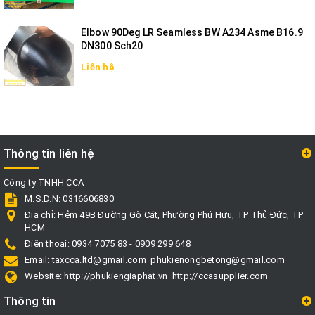
Elbow 90Deg LR Seamless BW A234 Asme B16.9
DN300 Sch20
Liên hệ
Thông tin liên hệ
Công ty TNHH CCA
M.S.D.N: 0316606830
Địa chỉ:
Hẻm 49B Đường Gò Cát, Phường Phú Hữu, TP Thủ Đức, TP
HCM
Điện thoại:
0934 7075 83 - 0909 299 648
Email:
taxcca.ltd@gmail.com
phukienongbetong@gmail.com
Website:
http://phukiengiaphat.vn
http://ccasupplier.com
Thông tin