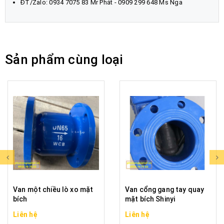
ĐT/Zalo:
0934 7075 83
Mr Phát - 0909 299 648 Ms Nga
Sản phẩm cùng loại
Van một chiều lò xo mặt
Van cổng gang tay quay
bích
mặt bích Shinyi
Liên hệ
Liên hệ