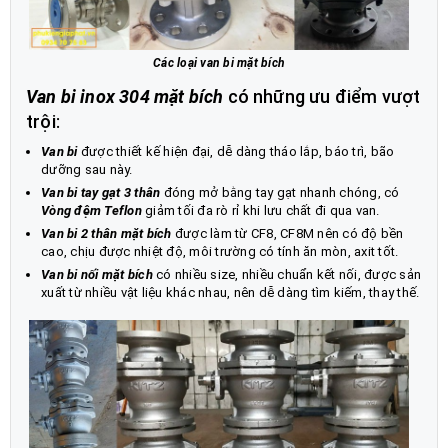
Các loại van bi mặt bích
Van bi inox 304 mặt bích
có những ưu điểm vượt
trội:
Van bi
được thiết kế hiện đại, dễ dàng tháo lắp, báo trì, bão
dưỡng sau này.
Van bi tay gạt 3 thân
đóng mở bằng tay gạt nhanh chóng, có
Vòng đệm Teflon
giảm tối đa rò rỉ khi lưu chất đi qua van.
Van bi 2 thân mặt bích
được làm từ CF8, CF8M nên có độ bền
cao, chịu được nhiệt độ, môi trường có tính ăn mòn, axit tốt.
Van bi nối mặt bích
có nhiều size, nhiều chuẩn kết nối, được sản
xuất từ nhiều vật liệu khác nhau, nên dễ dàng tìm kiếm, thay thế.