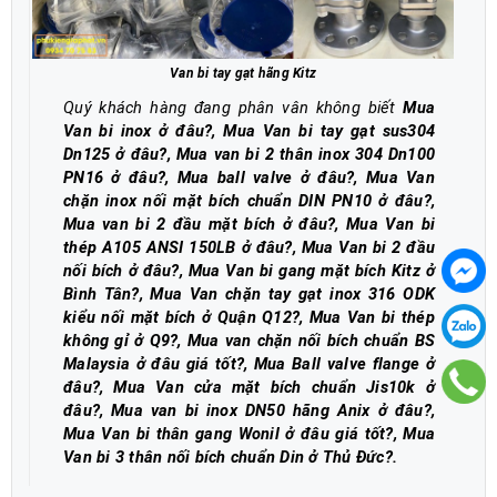
Van bi tay gạt hãng Kitz
Quý khách hàng đang phân vân không biết
Mua
Van bi inox ở đâu?, Mua Van bi tay gạt sus304
Dn125 ở đâu?, Mua van bi 2 thân inox 304 Dn100
PN16 ở đâu?, Mua ball valve ở đâu?, Mua Van
chặn inox nối mặt bích chuẩn DIN PN10 ở đâu?,
Mua van bi 2 đầu mặt bích ở đâu?, Mua Van bi
thép A105 ANSI 150LB ở đâu?, Mua Van bi 2 đầu
nối bích ở đâu?, Mua Van bi gang mặt bích Kitz ở
Bình Tân?, Mua Van chặn tay gạt inox 316 ODK
kiểu nối mặt bích ở Quận Q12?, Mua Van bi thép
không gỉ ở Q9?, Mua van chặn nối bích chuẩn BS
Malaysia ở đâu giá tốt?, Mua Ball valve flange ở
đâu?, Mua Van cửa mặt bích chuẩn Jis10k ở
đâu?, Mua van bi inox DN50 hãng Anix ở đâu?,
Mua Van bi thân gang Wonil ở đâu giá tốt?, Mua
Van bi 3 thân nối bích chuẩn Din ở Thủ Đức?
.