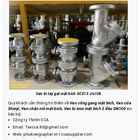
Van bi tay gạt mặt bích SCS13 Jis10k
Quý khách cần thông tin thêm về
Van cổng gang mặt bích, Van cửa
Shinyi, Van chặn nối mặt bích
,
Van bi inox mặt bích 2 đầu DN100
xin
liên hệ:
Công ty TNHH CCA
Email: Taxcca.ltd@gmail.com
Web:
phukiengiaphat.vn
|
ccasupplier.com