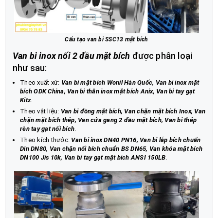
Cấu tạo van bi SSC13 mặt bích
Van bi inox nối 2 đầu mặt bích
được phân loại
như sau:
Theo xuất xứ:
Van bi mặt bích Wonil Hàn Quốc, Van bi inox mặt
bích ODK China, Van bi thân inox mặt bích Anix, Van bi tay gạt
Kitz
.
Theo vật liệu:
Van bi đồng mặt bích, Van chặn mặt bích Inox, Van
chặn mặt bích thép, Van cửa gang 2 đầu mặt bích, Van bi thép
rèn tay gạt nối bích
.
Theo kích thước:
Van bi inox DN40 PN16, Van bi lắp bích chuẩn
Din DN80, Van chặn nối bích chuẩn BS DN65, Van khóa mặt bích
DN100 Jis 10k, Van bi tay gạt mặt bích ANSI 150LB
.