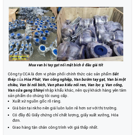
Mua van bi tay gạt nối mặt bích ở đâu giá tốt
Công ty CCA là đơn vị phân phối chính thức các sản phẩm
Sắt
thép
của
Hòa Phát
,
Van công nghiệp
,
Van bướm tay gạt
,
Van bi một
chiều
,
Van bi nối bích
,
Van phao kiểu nối ren
,
Van lọc y,
Van cổng,
Van cửa gang Shinyi
nhập khẩu khác, nên quý khách hàng yên tâm
sản phẩm do chúng tôi cung cấp.
Xuất xứ nguồn gốc rõ ràng.
Giá bán tại nkho nên giá luôn luôn rẻ hơn sơ với thị trường.
Có đầy đủ Giấy chứng chỉ chất lượng, giấy xuất xưởng, Hóa
đơn.
Giao hàng tận chân công trình với giá thấp nhất.