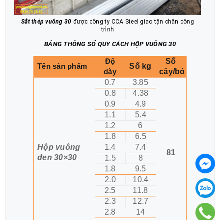
Sắt thép vuông 30
được công ty CCA Steel giao tận chân công
trình
BẢNG THÔNG SỐ QUY CÁCH HỘP VUÔNG 30
Số
Độ
Số kg
Tên sản phẩm
cây/bó
dày
0.7
3.85
0.8
4.38
0.9
4.9
1.1
5.4
1.2
6
1.8
6.5
Hộp vuông
1.4
7.4
81
đen 30×30
1.5
8
1.8
9.5
2.0
10.4
2.5
11.8
2.3
12.7
2.8
14