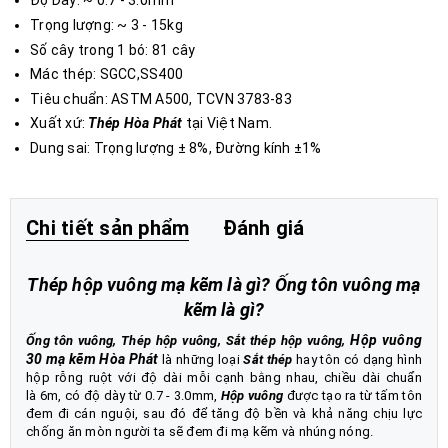
Độ Dày: ~ 0.7 - 3.0mm
Trọng lượng: ~ 3 - 15kg
Số cây trong 1 bó: 81 cây
Mác thép: SGCC,SS400
Tiêu chuẩn: ASTM A500, TCVN 3783-83
Xuất xứ:
Thép Hòa Phát
tại Việt Nam.
Dung sai: Trọng lượng ± 8%, Đường kính ±1%
Chi tiết sản phẩm
Đánh giá
Thép hộp vuông mạ kẽm là gì
?
Ống tôn vuông mạ
kẽm là gì?
Hộp vuông
Ống tôn vuông
,
Thép hộp vuông
,
Sắt thép hộp vuông
,
30 mạ kẽm Hòa Phát
là những loại
Sắt thép
hay tôn có dạng hình
hộp rỗng ruột với độ dài mỗi cạnh bằng nhau, chiều dài chuẩn
là 6m, có độ dày từ 0.7 - 3.0mm,
Hộp vuông
được tạo ra từ tấm tôn
đem đi cán nguội, sau đó để tăng độ bền và khả năng chịu lực
chống ăn mòn người ta sẽ đem đi mạ kẽm và nhúng nóng.