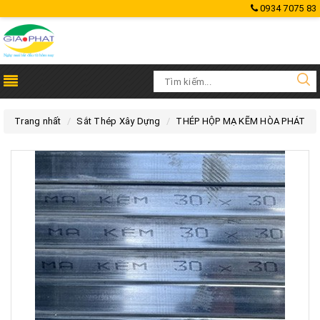
0934 7075 83
Trang nhất
Sắt Thép Xây Dựng
THÉP HỘP MẠ KẼM HÒA PHÁT