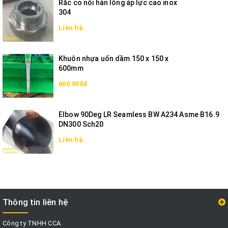
Rắc co nối hàn lồng áp lực cao inox
304
Liên hệ
Khuôn nhựa uốn dầm 150 x 150 x
600mm
600.000đ
Elbow 90Deg LR Seamless BW A234 Asme B16.9
DN300 Sch20
Liên hệ
Thông tin liên hệ
Công ty TNHH CCA