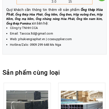
3.0
15
Quý khách cần thông tin thêm về sản phẩm
Ống thép Hòa
Phát
,
Ống thép Hòa Phát
,
Ống kẽm, Ống Đen, Hộp vuông đen, Hộp
Kẽm, Ống mạ kẽm, Ống nhúng nóng Hòa Phát, Ống tôn nam kim,
xin liên hệ:
Ống thép Pomina
Công ty TNHH CCA
Email: Taxcca.ltd@gmail.com
Web:
phukiengiaphat.vn
|
ccasupplier.com
Hotline/Zalo: 0909 299 648 Ms Nga
Sản phẩm cùng loại