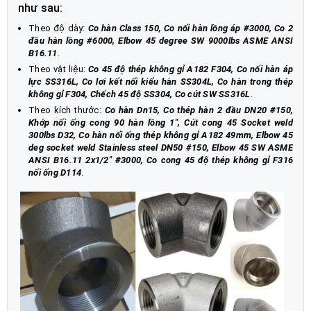
như sau:
Theo độ dày:
Co hàn Class 150, Co nối hàn lồng áp #3000, Co 2
đầu hàn lồng #6000, Elbow 45 degree SW 9000lbs ASME ANSI
B16.11
.
Theo vật liệu:
Co 45 độ thép không gỉ A182 F304, Co nối hàn áp
lực SS316L, Co lơi kết nối kiểu hàn SS304L, Co hàn trong thép
không gỉ F304, Chếch 45 độ SS304, Co cút SW SS316L
.
Theo kích thước:
Co hàn Dn15, Co thép hàn 2 đầu DN20 #150,
Khớp nối ống cong 90 hàn lồng 1", Cút cong 45 Socket weld
300lbs D32, Co hàn nối ống thép không gỉ A182 49mm, Elbow 45
deg socket weld Stainless steel DN50 #150, Elbow 45 SW ASME
ANSI B16.11 2x1/2" #3000, Co cong 45 độ thép không gỉ F316
nối ống D114
.