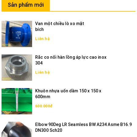
Sản phẩm mới
Van một chiều lò xo mặt
bích
Liên hệ
Rắc co nối hàn lồng áp lực cao inox
304
Liên hệ
Khuôn nhựa uốn dầm 150 x 150 x
600mm
600.000đ
Elbow 90Deg LR Seamless BW A234 Asme B16.9
DN300 Sch20