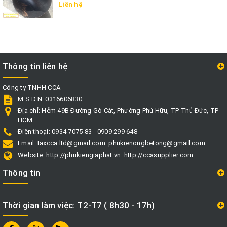
Liên hệ
Thông tin liên hệ
Công ty TNHH CCA
M.S.D.N: 0316606830
Địa chỉ:
Hẻm 49B Đường Gò Cát, Phường Phú Hữu, TP Thủ Đức, TP
HCM
Điện thoại:
0934 7075 83 - 0909 299 648
Email:
taxcca.ltd@gmail.com
phukienongbetong@gmail.com
Website:
http://phukiengiaphat.vn
http://ccasupplier.com
Thông tin
Thời gian làm việc: T2-T7 ( 8h30 - 17h)