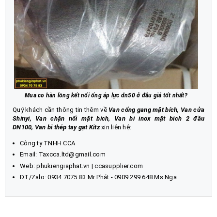
Mua co hàn lồng kết nối ống áp lực dn50 ở đâu giá tốt nhất?
Quý khách cần thông tin thêm về
Van cổng gang mặt bích, Van cửa
Shinyi, Van chặn nối mặt bích
,
Van bi inox mặt bích 2 đầu
DN100
,
Van bi thép tay gạt Kitz
xin liên hệ:
Công ty TNHH CCA
Email: Taxcca.ltd@gmail.com
Web:
phukiengiaphat.vn
|
ccasupplier.com
ĐT/Zalo:
0934 7075 83
Mr Phát - 0909 299 648 Ms Nga