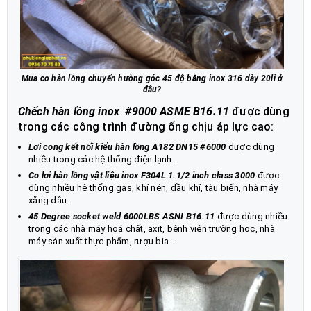
Mua co hàn lồng chuyển hường góc 45 độ bằng inox 316 dày 20li ở
đâu?
Chếch hàn lồng inox #9000 ASME B16.11
được dùng
trong các công trình đường ống chịu áp lực cao:
Lơi cong kết nối kiểu hàn lồng A182 DN15 #6000
được dùng
nhiều trong các hệ thống điện lạnh.
Co lơi hàn lồng vật liệu inox F304L 1.1/2 inch class 3000
được
dùng nhiều hệ thống gas, khí nén, dầu khí, tàu biển, nhà máy
xăng dầu.
45 Degree socket weld 6000LBS ASNI B16.11
được dùng nhiều
trong các nhà máy hoá chất, axit, bệnh viện trường học, nhà
máy sản xuất thực phẩm, rượu bia...