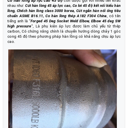
Co hàn lồng áp lực cao 45 độ
còn được gọi với nhiều tên khác
nhau như:
Cút hàn lồng 45 áp lực cao, Co lơi 45 độ kết nối kiểu hàn
lồng, Chếch hàn lồng class 3000 korea, Cút ngắn hàn nối ống tiêu
chuẩn ASME B16.11, Co hàn lồng thép A182 F304 China
, có tên
tiếng anh là "
Forged 45 Deg Socket Weld Elbow, Elbow 45 deg SW
high pressure
", Là phụ kiện áp lực được làm chủ yếu từ thép
carbon, Có chứng năng chính là chuyển hướng dòng chảy 1 góc
cong 45 độ theo phương pháp hàn lồng có khả năng chịu áp lực
cao.