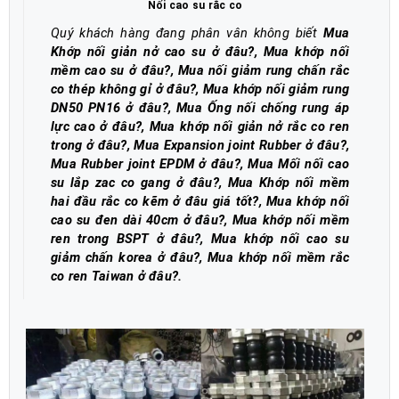
Nối cao su rắc co
Quý khách hàng đang phân vân không biết
Mua
Khớp nối giản nở cao su ở đâu?, Mua khớp nối
mềm cao su ở đâu?, Mua nối giảm rung chấn rắc
co thép không gỉ ở đâu?, Mua khớp nối giảm rung
DN50 PN16 ở đâu?, Mua Ống nối chống rung áp
lực cao ở đâu?
,
Mua khớp nối giản nở rắc co ren
trong ở đâu?, Mua Expansion joint Rubber ở đâu?,
Mua Rubber joint EPDM ở đâu?, Mua Mối nối cao
su lắp zac co gang ở đâu?, Mua Khớp nối mềm
hai đầu rắc co kẽm ở đâu giá tốt?, Mua khớp nối
cao su đen dài 40cm ở đâu?, Mua khớp nối mềm
ren trong BSPT ở đâu?, Mua khớp nối cao su
giảm chấn korea ở đâu?, Mua khớp nối mềm rắc
co ren Taiwan ở đâu?
.