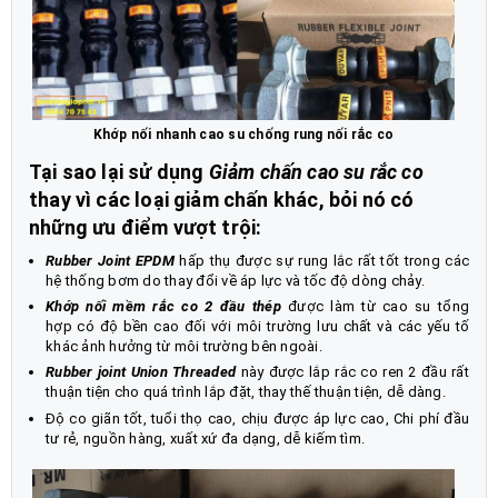
Khớp nối nhanh cao su chống rung nối rắc co
Tại sao lại sử dụng
Giảm chấn cao su rắc co
thay vì các loại giảm chấn khác, bỏi nó có
những ưu điểm vượt trội:
Rubber Joint EPDM
hấp thụ được sự rung lắc rất tốt trong các
hệ thống bơm do thay đổi về áp lực và tốc độ dòng chảy.
Khớp nối mềm rắc co 2 đầu thép
được làm từ cao su tổng
hợp có độ bền cao đối với môi trường lưu chất và các yếu tố
khác ảnh hưởng từ môi trường bên ngoài.
Rubber joint Union Threaded
này được lắp rắc co ren 2 đầu rất
thuận tiện cho quá trình lắp đặt, thay thế thuận tiện, dễ dàng.
Độ co giãn tốt, tuổi thọ cao, chịu được áp lực cao, Chi phí đầu
tư rẻ, nguồn hàng, xuất xứ đa dạng, dễ kiếm tìm.