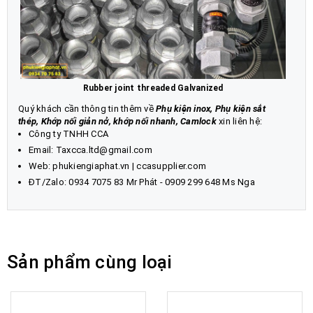
Rubber joint threaded Galvanized
Quý khách cần thông tin thêm về
Phụ kiện inox
,
Phụ kiện sắt
thép
,
Khớp nối giản nở
,
khớp nối nhanh, Camlock
xin liên hệ:
Công ty TNHH CCA
Email: Taxcca.ltd@gmail.com
Web:
phukiengiaphat.vn
|
ccasupplier.com
ĐT/Zalo:
0934 7075 83
Mr Phát - 0909 299 648 Ms Nga
Sản phẩm cùng loại