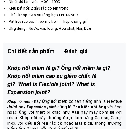
Nhiệt độ làm việc: ~ 0C - 100C
Kiểu kết nối: 2 đầu rắc co ren trong
Thân khớp: Cao su tổng hợp EPDM/NBR
Vật liệu rắc co: Thép mạ kẽm, Thép không gỉ
Ứng dụng : Nước, Axit loãng, Hóa chất, Hơi, Dầu
Chi tiết sản phẩm
Đánh giá
Khớp nối mềm là gì? Ống nối mềm là gì?
Khớp nối mềm cao su giảm chấn là
gì? What is Flexible joint
?
What is
Expansion joint?
hay
Ống nối mềm
có tên tiếng anh là
Flexible
Khớp nối mềm
Joint
hay
Expansion joint
cũng là
Phụ kiện nối ống
với ống
hoặc
Ống
với thiết bị khác như
Van
hay máy bơm lại với
nhau.
Khớp nối
này thường được làm bằng Cao su, Gang,
Inox, với kiểu
nối ren rắc co
hoặc
Mặt bích
, thông thường
kiểu nối mặt bích vẫn là phổ biến nhất.