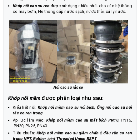
Khớp nối cao su ren
được sử dụng nhiều nhất cho các hệ thống
có máy bơm, Hệ thống cấp nước sạch, nước thải, xử lý nước.
Nối cao su rắc co
được phân loại như sau:
Khớp nối mềm
Kiểu kết nối:
Khớp nối mềm cao su nối bích, Ống nối cao su nối
rắc co ren trong
.
Áp lực làm việc:
Khớp nối mềm cao su mặt bích PN10
, PN16,
PN20, PN25, PN40.
Tiêu chuẩn:
Khớp nối mềm cao su giảm chấn 2 đầu rắc co ren
trong NPT, Rubber joint Threaded Union BSPT
.